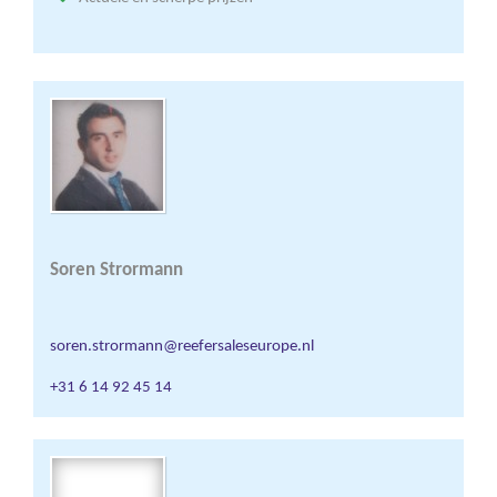
Soren Strormann
soren.strormann@reefersaleseurope.nl
+31 6 14 92 45 14